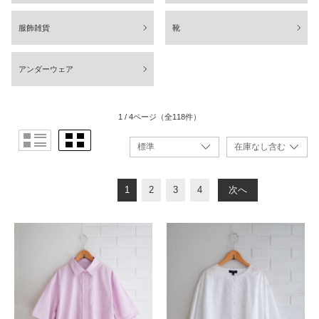
服飾雑貨
靴
アンダーウェア
1 / 4ページ
（全118件）
1
2
3
4
次へ