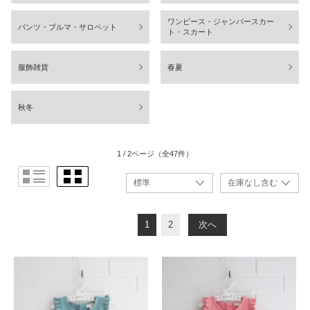
ワンピース・ジャンパースカー
パンツ・ブルマ・サロペット
ト・スカート
服飾雑貨
春夏
秋冬
1 / 2ページ
（全47件）
1
2
次へ