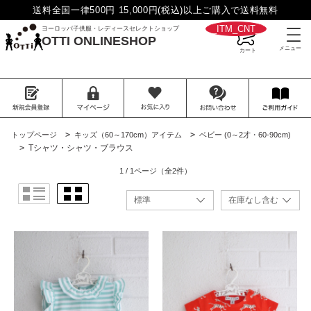
送料全国一律500円 15,000円(税込)以上ご購入で送料無料
__ITM_CNT__
ヨーロッパ子供服・レディースセレクトショップ
OTTI ONLINESHOP
>
>
トップページ
キッズ（60～170cm）アイテム
ベビー (0～2才・60-90cm)
>
Tシャツ・シャツ・ブラウス
1 / 1ページ
（全2件）