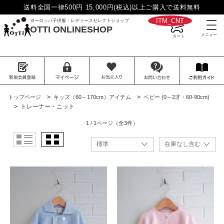
送料全国一律500円 15,000円(税込)以上ご購入で送料無料
__ITM_CNT__
ヨーロッパ子供服・レディースセレクトショップ
OTTI ONLINESHOP
>
>
トップページ
キッズ（60～170cm）アイテム
ベビー (0～2才・60-90cm)
>
トレーナー・ニット
1 / 1ページ
（全3件）