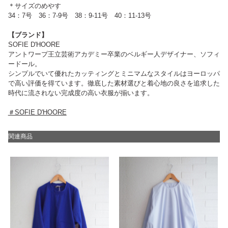
＊サイズのめやす
34：7号 36：7-9号 38：9-11号 40：11-13号
【ブランド】
SOFIE D'HOORE
アントワープ王立芸術アカデミー卒業のベルギー人デザイナー、ソフィ
ードール。
シンプルでいて優れたカッティングとミニマムなスタイルはヨーロッパ
で高い評価を得ています。徹底した素材選びと着心地の良さを追求した
時代に流されない完成度の高い衣服が揃います。
＃SOFIE D'HOORE
関連商品