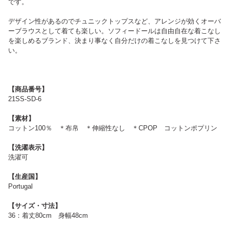
です。
デザイン性があるのでチュニックトップスなど、アレンジが効くオーバ
ーブラウスとして着ても楽しい。ソフィードールは自由自在な着こなし
を楽しめるブランド、決まり事なく自分だけの着こなしを見つけて下さ
い。
【商品番号】
21SS-SD-6
【素材】
コットン100％ ＊布帛 ＊伸縮性なし ＊CPOP コットンポプリン
【洗濯表示】
洗濯可
【生産国】
Portugal
【サイズ・寸法】
36：着丈80cm 身幅48cm