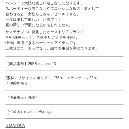
ヘルシーで大胆な楽しい着こなしになります。
スポーティーな着こなしやマニッシュな服の下着として
合わせると、女性らしさをアピールできる。
一度は試して欲しい、水着ブラ！
夏の新しい習慣になるかもしれません。
サステナブルに特化したオーストリアブランド
MATONAらしく、再生ポリアミドを使用し、
快適に着用できるベーシックアイテムです。
二枚仕立て、カップなし、紐で着用感を調節できます。
【商品番号】25SS-matona-13
(素材）リサイクルポリアミド78％・エラスティン22％
＊伸縮性あり
（洗濯表示）洗濯可
（生産国）made in Portugal
＃MATONA