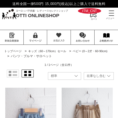
送料全国一律500円 15,000円(税込)以上ご購入で送料無料
__ITM_CNT__
ヨーロッパ子供服・レディースセレクトショップ
OTTI ONLINESHOP
>
>
トップページ
キッズ（60～170cm）セール
ベビー (0～2才・60-90cm)
>
パンツ・ブルマ・サロペット
1 / 1ページ
（全11件）