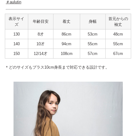
＃aulutin
表示サイ
首元からの
年齢目安
着丈
身幅
ズ
袖丈
130
8才
86cm
53cm
48cm
140
10才
94cm
55cm
55cm
150
12/14才
108cm
57cm
67cm
＊どのサイズもプラス10cm身長まで対応できる設計です。