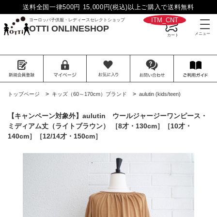
送料全国一律500円 15,000円(税込)以上ご購入で送料無料
__ITM_CNT__
ヨーロッパ子供服・レディースセレクトショップ
OTTI ONLINESHOP
>
>
トップページ
キッズ（60～170cm）ブランド
aulutin (kids/teen)
【キャンペーン対象外】aulutin ウールジャージーワンピース・
ミディアム丈（ライトブラウン） ［8才・130cm］［10才・
140cm］［12/14才・150cm］