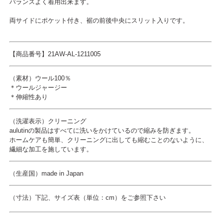
バランスよく着用出来ます。
両サイドにポケット付き、裾の前後中央にスリット入りです。
【商品番号】21AW-AL-1211005
（素材）
ウール100％
＊ウールジャージー
＊伸縮性あり
（洗濯表示）クリーニング
aulutinの製品はすべてに洗いをかけているので縮みを防ぎます。
ホームケアも簡単、クリーニングに出しても縮むことのないように、
繊細な加工を施しています。
（生産国）made in Japan
（寸法）
下記、サイズ表（単位：cm）をご参照下さい