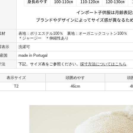
素材
表地：ポリエステル100％ 裏地：オーガニックコットン100％
＊ジャージー ＊伸縮性あり
濯表示
洗濯可
産国
made in Portugal
寸法
下記、サイズ表をご参照ください。
採寸方法についてはこちら
表示サイズ
頭囲めやす
頭
T2
46cm
4