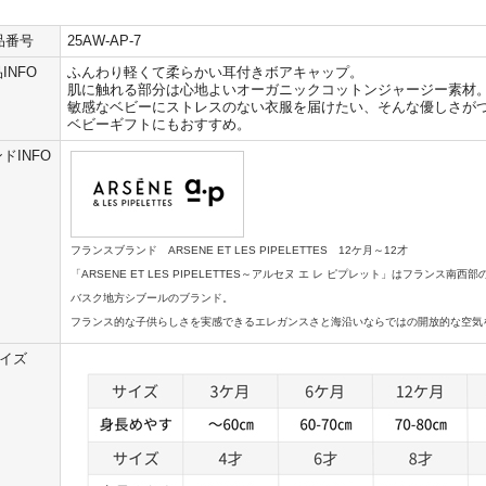
品番号
25AW-AP-7
INFO
ふんわり軽くて柔らかい耳付きボアキャップ。
肌に触れる部分は心地よいオーガニックコットンジャージー素材
敏感なベビーにストレスのない衣服を届けたい、そんな優しさが
ベビーギフトにもおすすめ。
ドINFO
フランスブランド ARSENE ET LES PIPELETTES 12ケ月～12才
「ARSENE ET LES PIPELETTES～アルセヌ エ レ ピプレット」はフランス
バスク地方シブールのブランド。
フランス的な子供らしさを実感できるエレガンスさと海沿いならではの開放的な空気
イズ