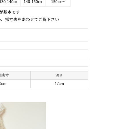
囲実寸
深さ
0cm
17cm