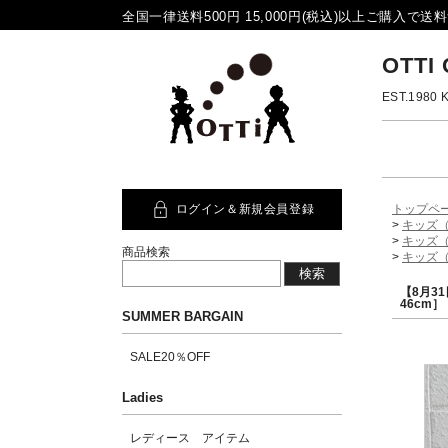
全国一律送料500円 15,000円(税込)以上ご購入で送料無
OTTI
EST.19
ログイン＆新規会員登録
トップペ
>
キッズ（
>
キッズ（
商品検索
>
キッズ（
【8月31
46cm］
SUMMER BARGAIN
SALE20％OFF
Ladies
レディース アイテム