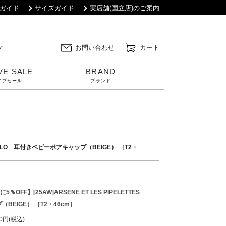
ガイド
サイズガイド
実店舗(国立店)のご案内
お問い合わせ
カート
プ
VE SALE
BRAND
イブセール
ブランド
S MALO 耳付きベビーボアキャップ（BEIGE） ［T2・
OFF】[25AW]ARSENE ET LES PIPELETTES
BEIGE） ［T2・46cm］
40円(税込)