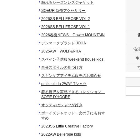
頼れるシーズンレスジャケット
SOEUR 新作アクセサリー
2026SS BELLEROSE VOL.2
2026SS BELLEROSE VOL.1
2026春夏NEWS Flower MOUNTAIN
デンマークブランド JOHA
洗
2025AW WOLF&RITA
生
スペイン子供服 weekend house kids.
自分スタイルの見つけ方
スキンケアアイテム販売のお知らせ
emile et ida 2WAY Tシャツ
着る贅沢を実感できるコレクション
SOFIE D'HOORE
オッティはシャツが好き
ボーイズジャケット・女の子にもおす
すめ
2023SS Little Creative Factory
2022AW Bellerose kids