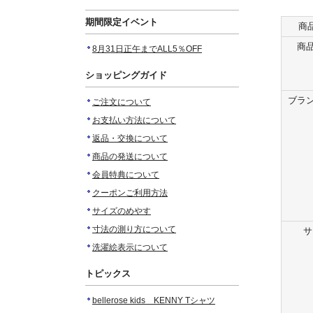
期間限定イベント
商
商品
8月31日正午までALL5％OFF
ショッピングガイド
ブラン
ご注文について
お支払い方法について
返品・交換について
商品の発送について
会員特典について
クーポンご利用方法
サイズのめやす
寸法の測り方について
サ
洗濯絵表示について
トピックス
bellerose kids KENNY Tシャツ