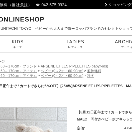
ショッピング
料（当社負担） ☎ 042-575-9924
 ONLINESHOP
80 KUNITACHI TOKYO ベビーから大人までヨーロッパブランドのセレクトショッ
KIDS
LADIES
ARCHI
キッズ
レディース
アーカ
ージ
60～170cm）ブランド
>
ARSENE ET LES PIPELETTES(baby/kids)
60～170cm）アイテム
>
ベビー (0～2才・60-90cm)
>
服飾雑貨
60～170cm）アイテム
>
ベビー (0～2才・60-90cm)
>
秋冬
日正午まで ! カートでさらに5％OFF】[25AW]ARSENE ET LES PIPELETTE
【8月31日正午まで ! カートでさらに5％
MALO 耳付きベビーボアキャップ（
定価:
4,8