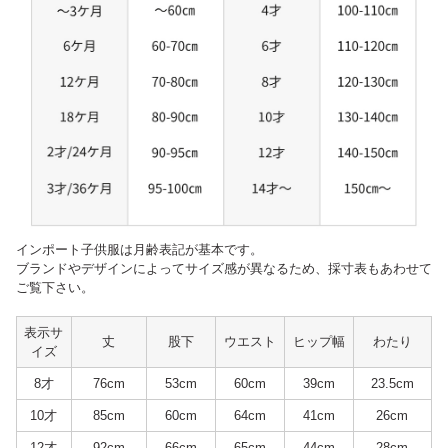
インポート子供服は月齢表記が基本です。
ブランドやデザインによってサイズ感が異なるため、採寸表もあわせて
ご覧下さい。
表示サ
丈
股下
ウエスト
ヒップ幅
わたり
イズ
8才
76cm
53cm
60cm
39cm
23.5cm
10才
85cm
60cm
64cm
41cm
26cm
12才
92cm
66cm
65cm
44cm
28cm