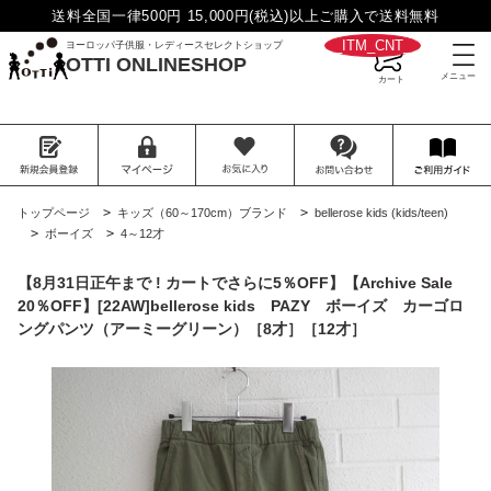
送料全国一律500円 15,000円(税込)以上ご購入で送料無料
__ITM_CNT__
ヨーロッパ子供服・レディースセレクトショップ
OTTI ONLINESHOP
>
>
トップページ
キッズ（60～170cm）ブランド
bellerose kids (kids/teen)
>
>
ボーイズ
4～12才
【8月31日正午まで ! カートでさらに5％OFF】【Archive Sale
20％OFF】[22AW]bellerose kids PAZY ボーイズ カーゴロ
ングパンツ（アーミーグリーン）［8才］［12才］