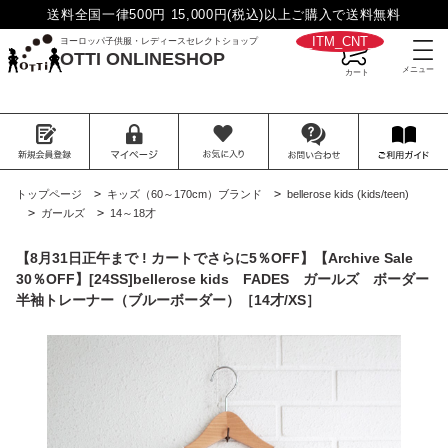
送料全国一律500円 15,000円(税込)以上ご購入で送料無料
__ITM_CNT__
ヨーロッパ子供服・レディースセレクトショップ
OTTI ONLINESHOP
>
>
トップページ
キッズ（60～170cm）ブランド
bellerose kids (kids/teen)
>
>
ガールズ
14～18才
【8月31日正午まで ! カートでさらに5％OFF】【Archive Sale
30％OFF】[24SS]bellerose kids FADES ガールズ ボーダー
半袖トレーナー（ブルーボーダー）［14才/XS］