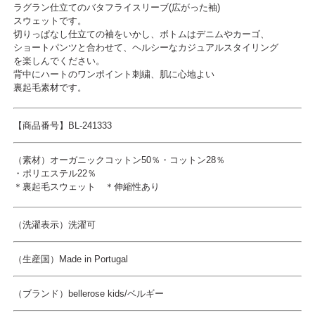
ラグラン仕立てのバタフライスリーブ(広がった袖)
スウェットです。
切りっぱなし仕立ての袖をいかし、ボトムはデニムやカーゴ、
ショートパンツと合わせて、ヘルシーなカジュアルスタイリング
を楽しんでください。
背中にハートのワンポイント刺繍、肌に心地よい
裏起毛素材です。
【商品番号】BL-241333
（素材）オーガニックコットン50％・コットン28％
・ポリエステル22％
＊裏起毛スウェット ＊伸縮性あり
（洗濯表示）洗濯可
（生産国）Made in Portugal
（ブランド）bellerose kids/ベルギー