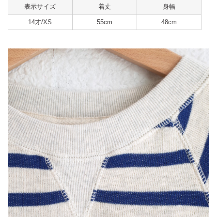
表示サイズ
着丈
身幅
14才/XS
55cm
48cm