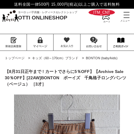
送料全国一律500円 15,000円(税込)以上ご購入で送料無料
__ITM_CNT__
ヨーロッパ子供服・レディースセレクトショップ
OTTI ONLINESHOP
>
>
トップページ
キッズ（60～170cm）ブランド
BONTON (baby/kids)
【8月31日正午まで ! カートでさらに5％OFF】【Archive Sale
30％OFF】[22AW]BONTON ボーイズ 千鳥格子ロングパンツ
（ベージュ） ［3才］