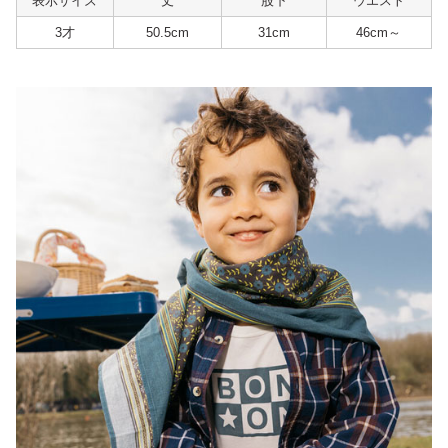
表示サイズ
丈
股下
ウエスト
3才
50.5cm
31cm
46cm～