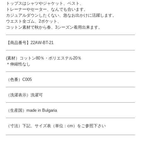
トップスはシャツやジャケット、ベスト、
トレーナーやセーター、なんでも合います。
カジュアルダウンしたくない、急なお出かけに活躍します。
ウエスト全ゴム、2ポケット、
コットン素材で秋から春、3シーズン着用出来ます。
【商品番号】
22AW-BT-21
(素材）コットン80％・ポリエステル20％
＊伸縮性なし
（
色番）C005
（洗濯表示）洗濯可
（生産国）made in Bulgaria
（寸法）
下記、サイズ表（単位：cm）をご参照下さい