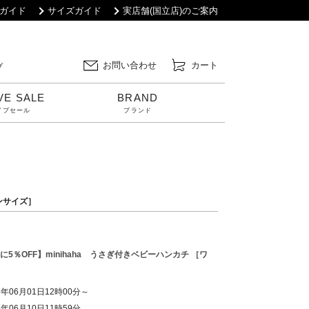
ガイド
サイズガイド
実店舗(国立店)のご案内
お問い合わせ
カート
プ
VE SALE
BRAND
イブセール
ブランド
ワンサイズ］
に5％OFF】minihaha うさぎ付きベビーハンカチ ［ワ
6年06月01日12時00分～
6年06月10日11時59分