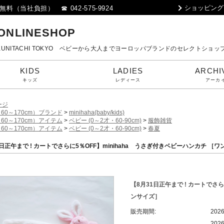
ショッピング
料（当社負担） ☎ 042-575-9924
 ONLINESHOP
80 KUNITACHI TOKYO ベビーから大人までヨーロッパブランドのセレクトショッ
KIDS
LADIES
ARCHI
キッズ
レディース
アーカ
ージ
60～170cm）ブランド
>
minihaha(baby/kids)
60～170cm）アイテム
>
ベビー (0～2才・60-90cm)
>
服飾雑貨
60～170cm）アイテム
>
ベビー (0～2才・60-90cm)
>
春夏
1日正午まで ! カートでさらに5％OFF】minihaha うさぎ付きベビーハンカチ ［
【8月31日正午まで ! カートでさら
ンサイズ］
販売期間:
202
202