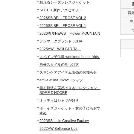
頼れるシーズンレスジャケット
SOEUR 新作アクセサリー
洗
2026SS BELLEROSE VOL.2
生
2026SS BELLEROSE VOL.1
2026春夏NEWS Flower MOUNTAIN
デンマークブランド JOHA
2025AW WOLF&RITA
スペイン子供服 weekend house kids.
自分スタイルの見つけ方
スキンケアアイテム販売のお知らせ
emile et ida 2WAY Tシャツ
着る贅沢を実感できるコレクション
SOFIE D'HOORE
オッティはシャツが好き
ボーイズジャケット・女の子にもおす
すめ
2023SS Little Creative Factory
2022AW Bellerose kids