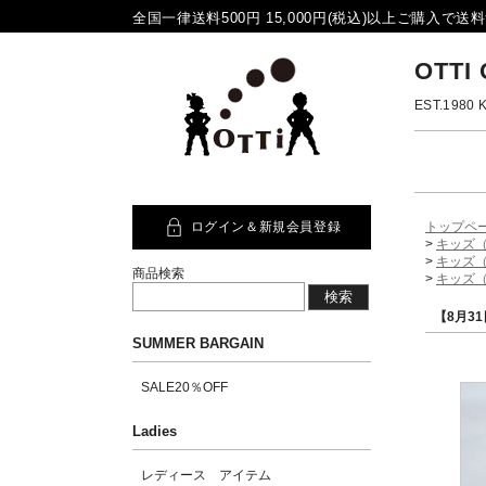
全国一律送料500円 15,000円(税込)以上ご購入で送料無
OTTI
EST.19
ログイン＆新規会員登録
トップペ
>
キッズ（
>
キッズ（
商品検索
>
キッズ（
【8月3
SUMMER BARGAIN
SALE20％OFF
Ladies
レディース アイテム