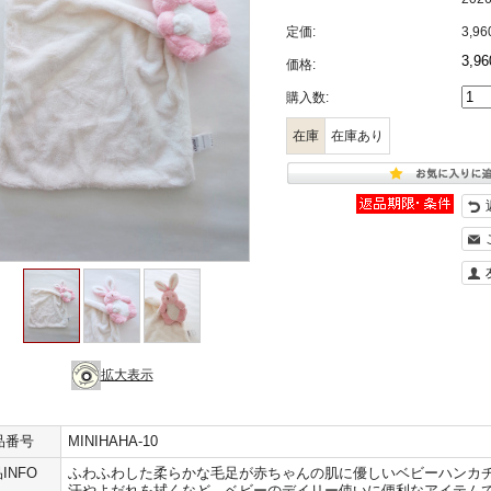
定価:
3,9
3,9
価格:
購入数:
在庫
在庫あり
拡大表示
品番号
MINIHAHA-10
INFO
ふわふわした柔らかな毛足が赤ちゃんの肌に優しいベビーハンカ
汗やよだれを拭くなど、ベビーのデイリー使いに便利なアイテム