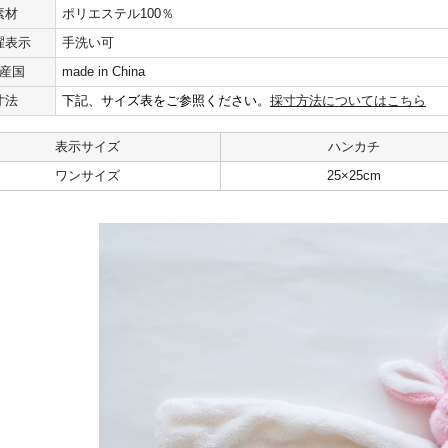
素材
ポリエステル100％
濯表示
手洗い可
産国
made in China
寸法
下記、サイズ表をご参照ください。
採寸方法についてはこちら
表示サイズ
ハンカチ
ワンサイズ
25×25cm