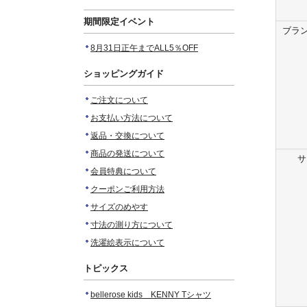
期間限定イベント
ブラン
8月31日正午までALL5％OFF
ショッピングガイド
ご注文について
お支払い方法について
返品・交換について
商品の発送について
サ
会員特典について
クーポンご利用方法
サイズのめやす
寸法の測り方について
洗濯絵表示について
トピックス
bellerose kids KENNY Tシャツ