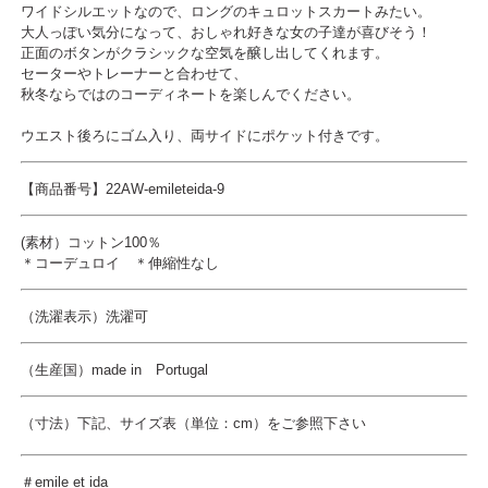
ワイドシルエットなので、ロングのキュロットスカートみたい。
大人っぽい気分になって、おしゃれ好きな女の子達が喜びそう！
正面のボタンがクラシックな空気を醸し出してくれます。
セーターやトレーナーと合わせて、
秋冬ならではのコーディネートを楽しんでください。
ウエスト後ろにゴム入り、両サイドにポケット付きです。
【商品番号】22AW-emileteida-9
(素材）コットン100％
＊コーデュロイ ＊伸縮性なし
（洗濯表示）洗濯可
（生産国）made in Portugal
（寸法）
下記、サイズ表（単位：cm）をご参照下さい
＃emile et ida