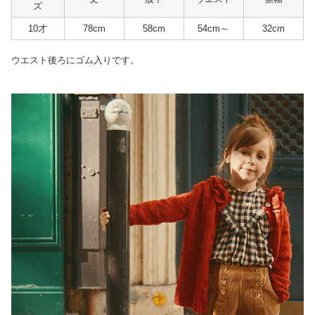
ズ
10才
78cm
58cm
54cm～
32cm
ウエスト後ろにゴム入りです。