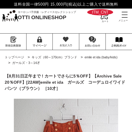
送料全国一律500円 15,000円(税込)以上ご購入で送料無料
__ITM_CNT__
ヨーロッパ子供服・レディースセレクトショップ
OTTI ONLINESHOP
>
>
トップページ
キッズ（60～170cm）ブランド
emile et ida (baby/kids)
>
ガールズ・3～14才
【8月31日正午まで ! カートでさらに5％OFF】【Archive Sale
20％OFF】[22AW]emile et ida ガールズ コーデュロイワイド
パンツ（ブラウン） ［10才］