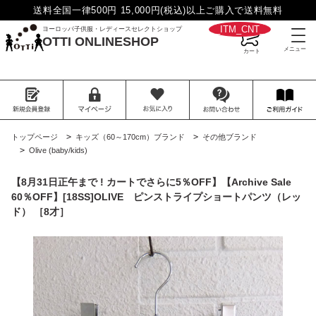
送料全国一律500円 15,000円(税込)以上ご購入で送料無料
__ITM_CNT__
ヨーロッパ子供服・レディースセレクトショップ
OTTI ONLINESHOP
>
>
トップページ
キッズ（60～170cm）ブランド
その他ブランド
>
Olive (baby/kids)
【8月31日正午まで ! カートでさらに5％OFF】【Archive Sale
60％OFF】[18SS]OLIVE ピンストライプショートパンツ（レッ
ド） ［8才］