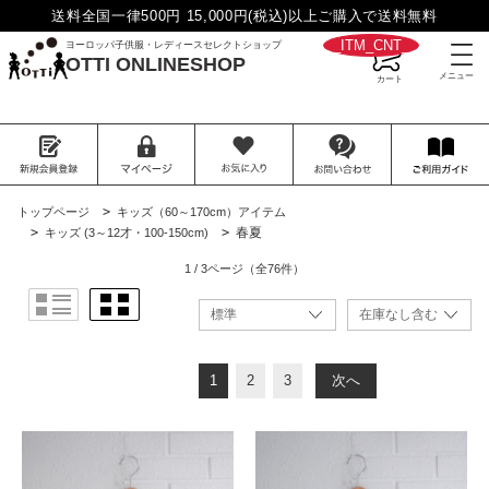
送料全国一律500円 15,000円(税込)以上ご購入で送料無料
__ITM_CNT__
ヨーロッパ子供服・レディースセレクトショップ
OTTI ONLINESHOP
>
トップページ
キッズ（60～170cm）アイテム
>
>
春夏
キッズ (3～12才・100-150cm)
1 / 3ページ
（全76件）
1
2
3
次へ