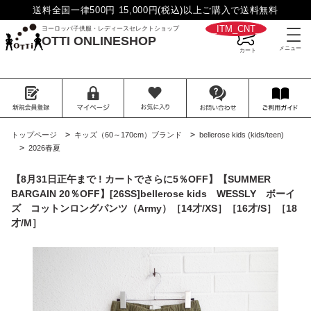
送料全国一律500円 15,000円(税込)以上ご購入で送料無料
__ITM_CNT__
ヨーロッパ子供服・レディースセレクトショップ
OTTI ONLINESHOP
>
>
トップページ
キッズ（60～170cm）ブランド
bellerose kids (kids/teen)
>
2026春夏
【8月31日正午まで ! カートでさらに5％OFF】【SUMMER
BARGAIN 20％OFF】[26SS]bellerose kids WESSLY ボーイ
ズ コットンロングパンツ（Army）［14才/XS］［16才/S］［18
才/M］