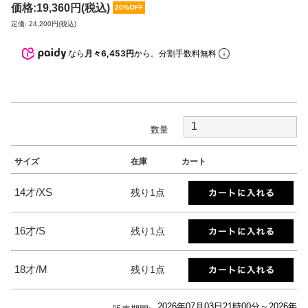
価格:
19,360円
(税込)
20%OFF
定価: 24,200円(税込)
なら
月々6,453円
から。分割手数料無料
数量
サイズ
在庫
カート
14才/XS
残り1点
16才/S
残り1点
18才/M
残り1点
2026年07月03日21時00分～
2026年