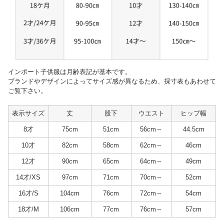
インポート子供服は月齢表記が基本です。
ブランドやデザインによってサイズ感が異なるため、採寸表もあわせて
ご覧下さい。
表示サイズ
丈
股下
ウエスト
ヒップ幅
8才
75cm
51cm
56cm～
44.5cm
10才
82cm
58cm
62cm～
46cm
12才
90cm
65cm
64cm～
49cm
14才/XS
97cm
71cm
70cm～
52cm
16才/S
104cm
76cm
72cm～
54cm
18才/M
106cm
77cm
76cm～
57cm