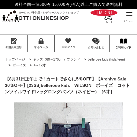
送料全国一律500円 15,000円(税込)以上ご購入で送料無料
__ITM_CNT__
ヨーロッパ子供服・レディースセレクトショップ
OTTI ONLINESHOP
>
>
トップページ
キッズ（60～170cm）ブランド
bellerose kids (kids/teen)
>
>
ボーイズ
4～12才
【8月31日正午まで ! カートでさらに5％OFF】【Archive Sale
30％OFF】[23SS]bellerose kids WILSON ボーイズ コット
ンツイルワイドレッグロングパンツ（ネイビー）［6才］