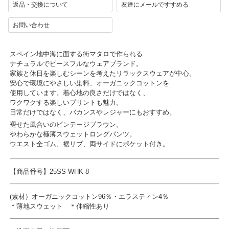
返品・交換について
友達にメールですすめる
お問い合わせ
スペイン地中海に面する街マタロで作られる
ナチュラルでピースフルなウェアブランド。
家族と休日を楽しむシーンを考えたリラックスウェアが中心。
安心で環境にやさしい染料、オーガニックコットンを
使用しています。着心地の良さだけではなく、
ワクワクする楽しいプリントも魅力。
日常だけではなく、バカンスやレジャーにもおすすめ。
褪せた風合いのビンテージブラウン。
やわらかな極薄スウェットロングパンツ。
ウエスト全ゴム、裾リブ、両サイドにポケット付き。
【商品番号】25SS-WHK-8
(素材）オーガニックコットン96％・エラスティン4％
＊薄地スウェット ＊伸縮性あり