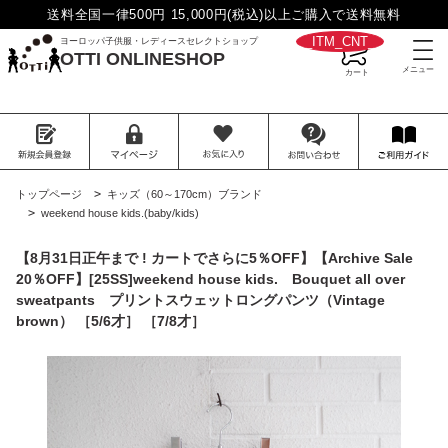
送料全国一律500円 15,000円(税込)以上ご購入で送料無料
__ITM_CNT__
ヨーロッパ子供服・レディースセレクトショップ
OTTI ONLINESHOP
>
トップページ
キッズ（60～170cm）ブランド
>
weekend house kids.(baby/kids)
【8月31日正午まで ! カートでさらに5％OFF】【Archive Sale
20％OFF】[25SS]weekend house kids. Bouquet all over
sweatpants プリントスウェットロングパンツ（Vintage
brown） ［5/6才］ ［7/8才］