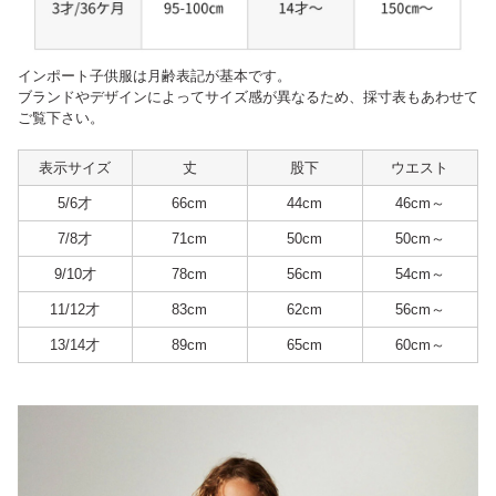
インポート子供服は月齢表記が基本です。
ブランドやデザインによってサイズ感が異なるため、採寸表もあわせて
ご覧下さい。
表示サイズ
丈
股下
ウエスト
5/6才
66cm
44cm
46cm～
7/8才
71cm
50cm
50cm～
9/10才
78cm
56cm
54cm～
11/12才
83cm
62cm
56cm～
13/14才
89cm
65cm
60cm～