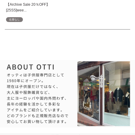
【Archive Sale 20％OFF】
[25SS]wee...
在庫なし