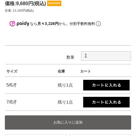
価格:
9,680円
(税込)
20%OFF
定価: 12,100円(税込)
なら
月々3,226円
から。分割手数料無料
数量
サイズ
在庫
カート
5/6才
残り1点
7/8才
残り1点