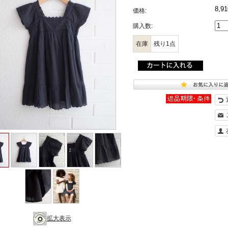
8,9
価格:
購入数:
在庫
残り1点
拡大表示