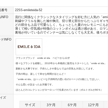
品番号
22SS-emileteida-52
INFO
流行に関係なくクラシックなスタイリングを好む方に人気の「emile e
刺繍やフリルを施した袖や胸元、切り替え部分からたっぷりギャ
どの部分も上品で可愛らしく、ちょっとした夏のセレモニーにも
薄くて軽い空気感が特徴のコットンボイルは透け感があり、ロマ
裏地が付いているのでインナーは気にしなくても大丈夫。後ろボ
ドINFO
フランスブランド emile et ida ベビーから12才
様々なブランドを経験し、2010年から本格的に販売をスタートした「emile et ida」
新鮮さも大事ですが、子供らしさや昔ならではの空気も大切にしてます。
子供の時は、楽しくて幸せな時間がほとんど！
「emile et ida」はハッピーな子供時代の思い出の1ページの1枚にしてほしい、
そんな思いが詰まったお洋服です。
ほとんどのコレクションがヨーロッパで生産されています（ポルトガルが90％）
イズ