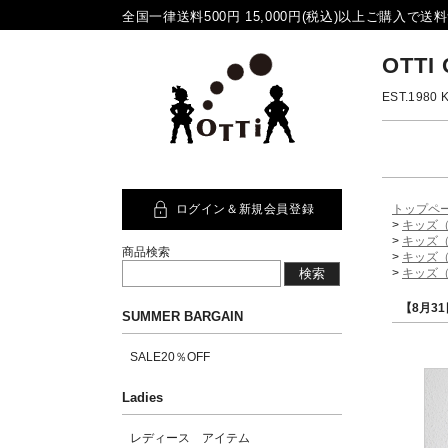
全国一律送料500円 15,000円(税込)以上ご購入で送料無
OTTI
EST.19
ログイン＆新規会員登録
トップペ
>
キッズ（
>
キッズ（
商品検索
>
キッズ（
>
キッズ（
【8月31
SUMMER BARGAIN
SALE20％OFF
Ladies
レディース アイテム