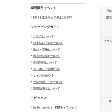
期間限定イベント
商
8月31日正午までALL5％OFF
商品
ショッピングガイド
ご注文について
ブラン
お支払い方法について
返品・交換について
商品の発送について
会員特典について
クーポンご利用方法
サイズのめやす
寸法の測り方について
洗濯絵表示について
トピックス
サ
bellerose kids KENNY Tシャツ