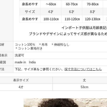
素材
コットン100％ ＊布帛 ＊伸縮性なし
＊コットン裏地付き
濯表示
洗濯可
産国
made in India
寸法
下記、サイズ表をご参照ください。
採寸方法についてはこちら
表示サイズ
丈
4才
53cm