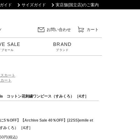
ガイド
サイズガイド
実店舗(国立店)のご案内
お問い合わせ
カート
プ
VE SALE
BRAND
イブセール
ブランド
ースカート
スカート
le et ida コットン花刺繍ワンピース（すみくろ） ［4才］
FF】【Archive Sale 40％OFF】[22SS]emile et
すみくろ） ［4才］
850円(税込)