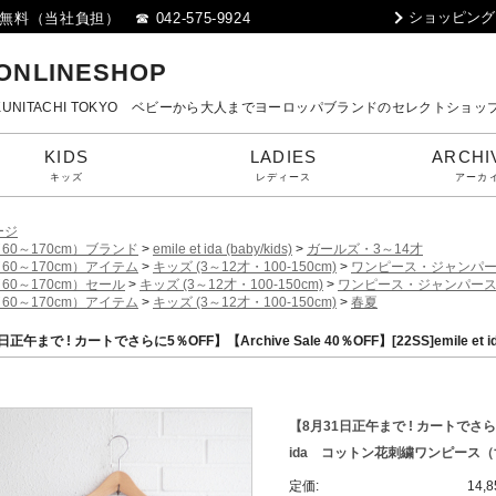
ショッピング
料（当社負担） ☎ 042-575-9924
 ONLINESHOP
80 KUNITACHI TOKYO ベビーから大人までヨーロッパブランドのセレクトショッ
KIDS
LADIES
ARCHI
キッズ
レディース
アーカ
ージ
60～170cm）ブランド
>
emile et ida (baby/kids)
>
ガールズ・3～14才
60～170cm）アイテム
>
キッズ (3～12才・100-150cm)
>
ワンピース・ジャンパ
60～170cm）セール
>
キッズ (3～12才・100-150cm)
>
ワンピース・ジャンパー
60～170cm）アイテム
>
キッズ (3～12才・100-150cm)
>
春夏
日正午まで ! カートでさらに5％OFF】【Archive Sale 40％OFF】[22SS]emi
【8月31日正午まで ! カートでさらに5％O
ida コットン花刺繍ワンピース（
定価:
14,